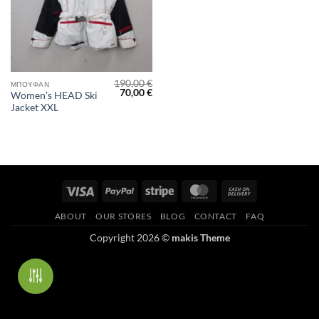
190,00
€
ΜΠΟΥΦΆΝ
Original
Η
70,00
€
Women’s HEAD Ski
price
τρέχουσα
Jacket XXL
was:
τιμή
190,00 €.
είναι:
70,00 €.
Visa
PayPal
Stripe
MasterCard
Cash
On
ABOUT
OUR STORES
BLOG
CONTACT
FAQ
Delivery
Copyright 2026 ©
makis Theme