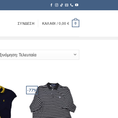
0
ΣΎΝΔΕΣΗ
ΚΑΛΆΘΙ /
0,00
€
-77%