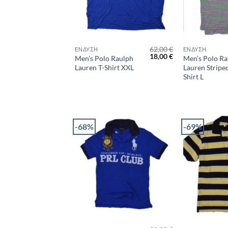
+
+
62,00
€
ΈΝΔΥΣΗ
ΈΝΔΥΣΗ
Original
Η
18,00
€
Men’s Polo Raulph
Men’s Polo Ra
price
τρέχουσα
Lauren T-Shirt XXL
Lauren Striped
was:
τιμή
Shirt L
62,00 €.
είναι:
18,00 €.
-68%
-69%
+
+