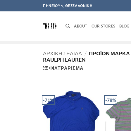
Μετάβαση
ΠΗΝΕΙΟΥ 9, ΘΕΣΣΑΛΟΝΙΚΗ
στο
περιεχόμενο
ABOUT
OUR STORES
BLOG
ΑΡΧΙΚΉ ΣΕΛΊΔΑ
/
ΠΡΟΪΌΝ ΜΆΡΚΑ
RAULPH LAUREN
ΦΙΛΤΡΆΡΙΣΜΑ
-71%
-78%