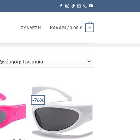
0
ΣΎΝΔΕΣΗ
ΚΑΛΆΘΙ /
0,00
€
-76%
+