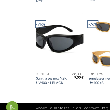
was:
τιμή
34,90 €.
είναι:
9,00 €.
-76%
-76%
+
+
38,00
€
TOP ITEMS
TOP ITEMS
Original
Η
9,00
€
Sunglasses new Y2K
Sunglasses n
price
τρέχουσα
UV400 c1 BLACK
UV400 c3
was:
τιμή
38,00 €.
είναι:
9,00 €.
ABOUT
OUR STORES
BLOG
CONTACT
FAQ