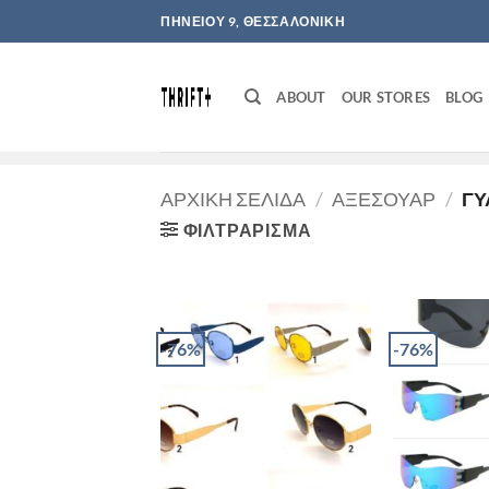
Μετάβαση
ΠΗΝΕΙΟΥ 9, ΘΕΣΣΑΛΟΝΙΚΗ
στο
περιεχόμενο
ABOUT
OUR STORES
BLOG
ΑΡΧΙΚΉ ΣΕΛΊΔΑ
/
ΑΞΕΣΟΥΆΡ
/
ΓΥ
ΦΙΛΤΡΆΡΙΣΜΑ
-76%
-76%