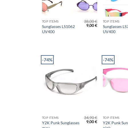
+
+
38,00
€
TOP ITEMS
TOP ITEMS
Original
Η
9,00
€
Sunglasses LS1062
Sunglasses LS
price
τρέχουσα
UV400
UV400
was:
τιμή
38,00 €.
είναι:
9,00 €.
-74%
-74%
+
+
34,90
€
TOP ITEMS
TOP ITEMS
Original
Η
9,00
€
Y2K Punk Sunglasses
Y2K Punk Sun
price
τρέχουσα
grey
pink