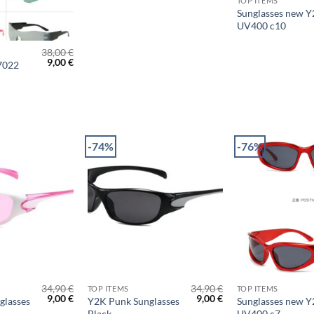
TOP ITEMS
Sunglasses new 
UV400 c10
38,00
€
Original
Η
9,00
€
7022
price
τρέχουσα
was:
τιμή
38,00 €.
είναι:
9,00 €.
-74%
-76%
+
+
34,90
€
34,90
€
TOP ITEMS
TOP ITEMS
Original
Η
Original
Η
9,00
€
9,00
€
glasses
Y2K Punk Sunglasses
Sunglasses new 
price
τρέχουσα
price
τρέχουσα
Black
UV400 c7