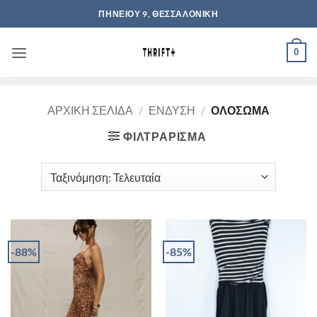
Μετάβαση
ΠΗΝΕΙΟΥ 9, ΘΕΣΣΑΛΟΝΙΚΗ
στο
περιεχόμενο
0
ΑΡΧΙΚΉ ΣΕΛΊΔΑ
/
ΈΝΔΥΣΗ
/
ΟΛΌΣΩΜΑ
ΦΙΛΤΡΆΡΙΣΜΑ
-88%
-85%