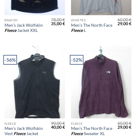
78,00
€
60,00
€
ΈΝΔΥΣΗ
ΖΑΚΈΤΕΣ
Original
Η
Original
Η
35,00
€
29,00
€
Men’s Jack Wolfskin
Men’s The North Face
price
τρέχουσα
price
τρ
Fleece
Jacket XXL
Fleece
L
was:
τιμή
was:
τι
78,00 €.
είναι:
60,00 €.
είν
35,00 €.
29
-56%
-52%
90,00
€
60,00
€
FLEECE
FLEECE
Original
Η
Original
Η
40,00
€
29,00
€
Men’s Jack Wolfskin
Men’s The North Face
price
τρέχουσα
price
τρ
Vest
Fleece
Jacket
Fleece
Sweater XL
was:
τιμή
was:
τι