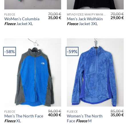
70,00
€
70,00
€
FLEECE
ΜΠΛΟΎΖΕΣ ΜΑΚΡΥΜΆΝΙΚΕΣ
Original
Η
Original
Η
35,00
€
29,00
€
WoMen’s Columbia
Men’s Jack Wolfskin
price
τρέχουσα
price
τρ
Fleece
Jacket XL
Fleece
Jacket 3XL
was:
τιμή
was:
τι
70,00 €.
είναι:
70,00 €.
είν
35,00 €.
29
-58%
-59%
96,00
€
85,00
€
FLEECE
FLEECE
Original
Η
Original
Η
40,00
€
35,00
€
Men’s The North Face
Women’s The North
price
τρέχουσα
price
τρ
Fleece
XL
Face
Fleece
M
was:
τιμή
was:
τι
96,00 €.
είναι:
85,00 €.
είν