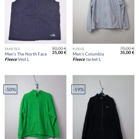
80,00
€
70,00
€
ΖΑΚΈΤΕΣ
FLEECE
Original
Η
Original
Η
25,00
€
35,00
€
Men’s The North Face
Men’s Columbia
price
τρέχουσα
price
τρ
Fleece
Vest L
Fleece
Jacket L
was:
τιμή
was:
τι
80,00 €.
είναι:
70,00 €.
είν
25,00 €.
35
-50%
-59%