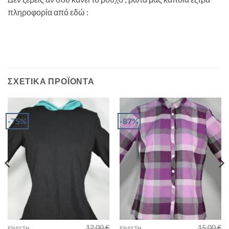
πληροφορία από εδώ :
ΣΧΕΤΙΚΆ ΠΡΟΪΌΝΤΑ
-75%
-87%
12,00
€
15,00
€
ΈΝΔΥΣΗ
ΈΝΔΥΣΗ