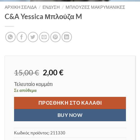
ΑΡΧΙΚΉ ΣΕΛΊΔΑ
/
ΈΝΔΥΣΗ
/
ΜΠΛΟΎΖΕΣ ΜΑΚΡΥΜΆΝΙΚΕΣ
C&A Yessica Μπλούζα M
Original
Η
15,00
€
2,00
€
price
τρέχουσα
Τελευταίο κομμάτι
was:
τιμή
Σε απόθεμα
15,00 €.
είναι:
2,00 €.
ΠΡΟΣΘΉΚΗ ΣΤΟ ΚΑΛΆΘΙ
BUY NOW
Κωδικός προϊόντος:
211330