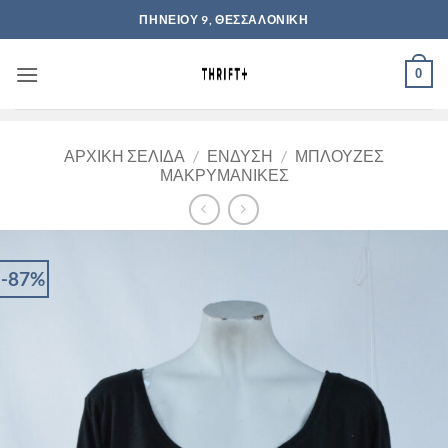
Μετάβαση
ΠΗΝΕΙΟΥ 9, ΘΕΣΣΑΛΟΝΙΚΗ
στο
περιεχόμενο
0
ΑΡΧΙΚΉ ΣΕΛΊΔΑ
/
ΈΝΔΥΣΗ
/
ΜΠΛΟΎΖΕΣ
ΜΑΚΡΥΜΆΝΙΚΕΣ
-87%