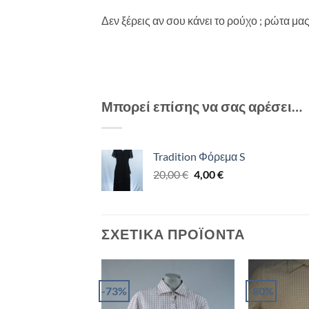
Δεν ξέρεις αν σου κάνει το ρούχο ; ρώτα μ
Μπορεί επίσης να σας αρέσει…
Tradition Φόρεμα S
Original
Η
20,00
€
4,00
€
price
τρέχουσα
was:
τιμή
20,00 €.
είναι:
4,00 €.
ΣΧΕΤΙΚΆ ΠΡΟΪΌΝΤΑ
-73%
-80%