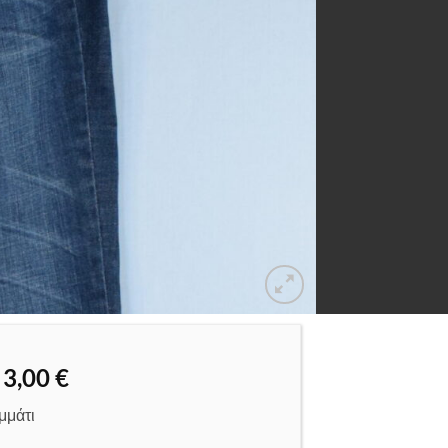
Original
Η
3,00
€
price
τρέχουσα
μμάτι
was:
τιμή