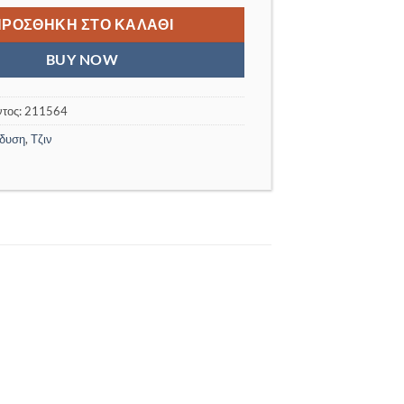
15,00 €.
είναι:
3,00 €.
ΠΡΟΣΘΉΚΗ ΣΤΟ ΚΑΛΆΘΙ
BUY NOW
ντος:
211564
δυση
,
Τζιν