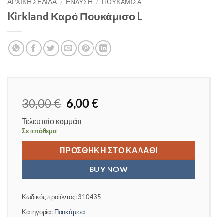
ΑΡΧΙΚΉ ΣΕΛΊΔΑ
/
ΈΝΔΥΣΗ
/
ΠΟΥΚΆΜΙΣΑ
Kirkland Καρό Πουκάμισο L
Original
Η
30,00
€
6,00
€
price
τρέχουσα
Τελευταίο κομμάτι
was:
τιμή
Σε απόθεμα
30,00 €.
είναι:
6,00 €.
ΠΡΟΣΘΉΚΗ ΣΤΟ ΚΑΛΆΘΙ
BUY NOW
Κωδικός προϊόντος:
310435
Κατηγορία:
Πουκάμισα