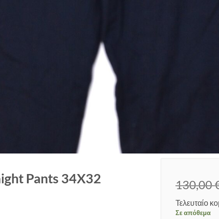
aight Pants 34X32
130,00
Τελευταίο κο
Σε απόθεμα