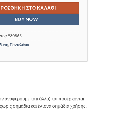
130,00 €.
είναι:
38,00 €.
ΠΡΟΣΘΉΚΗ ΣΤΟ ΚΑΛΆΘΙ
BUY NOW
ντος:
930863
δυση
,
Παντελόνια
αν αναφέρουμε κάτι άλλο) και προέρχονται
η χωρίς σημάδια και έντονα σημάδια χρήσης.