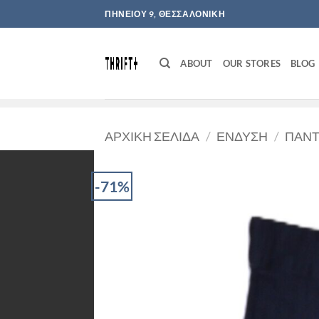
Μετάβαση
ΠΗΝΕΙΟΥ 9, ΘΕΣΣΑΛΟΝΙΚΗ
στο
περιεχόμενο
ABOUT
OUR STORES
BLOG
ΑΡΧΙΚΉ ΣΕΛΊΔΑ
/
ΈΝΔΥΣΗ
/
ΠΑΝΤ
-71%