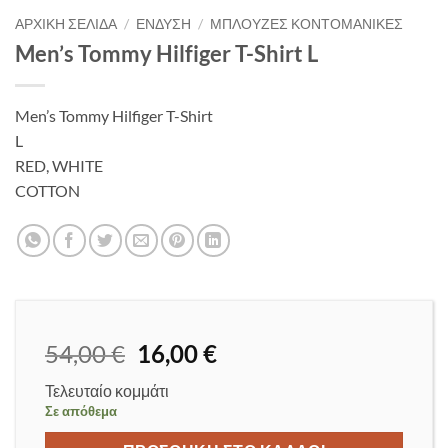
ΑΡΧΙΚΉ ΣΕΛΊΔΑ
/
ΈΝΔΥΣΗ
/
ΜΠΛΟΎΖΕΣ ΚΟΝΤΟΜΆΝΙΚΕΣ
Men’s Tommy Hilfiger T-Shirt L
Men’s Tommy Hilfiger T-Shirt
L
RED, WHITE
COTTON
Original
Η
54,00
€
16,00
€
price
τρέχουσα
Τελευταίο κομμάτι
was:
τιμή
Σε απόθεμα
54,00 €.
είναι: