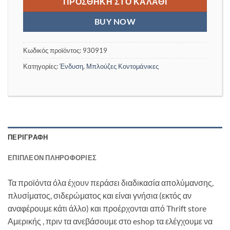
16,00 €.
ΠΡΟΣΘΉΚΗ ΣΤΟ ΚΑΛΆΘΙ
BUY NOW
Κωδικός προϊόντος:
930919
Κατηγορίες:
Ένδυση
,
Μπλούζες Κοντομάνικες
ΠΕΡΙΓΡΑΦΉ
ΕΠΙΠΛΈΟΝ ΠΛΗΡΟΦΟΡΊΕΣ
Τα προϊόντα όλα έχουν περάσει διαδικασία απολύμανσης,
πλυσίματος, σιδερώματος και είναι γνήσια (εκτός αν
αναφέρουμε κάτι άλλο) και προέρχονται από Thrift store
Αμερικής , πριν τα ανεβάσουμε στο eshop τα ελέγχουμε να