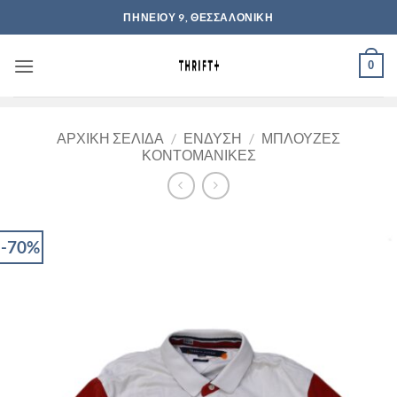
Μετάβαση
ΠΗΝΕΙΟΥ 9, ΘΕΣΣΑΛΟΝΙΚΗ
στο
περιεχόμενο
0
ΑΡΧΙΚΉ ΣΕΛΊΔΑ
/
ΈΝΔΥΣΗ
/
ΜΠΛΟΎΖΕΣ
ΚΟΝΤΟΜΆΝΙΚΕΣ
-70%