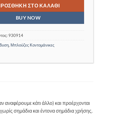
18,00 €.
ΠΡΟΣΘΉΚΗ ΣΤΟ ΚΑΛΆΘΙ
BUY NOW
ντος:
930914
δυση
,
Μπλούζες Κοντομάνικες
αν αναφέρουμε κάτι άλλο) και προέρχονται
η χωρίς σημάδια και έντονα σημάδια χρήσης.