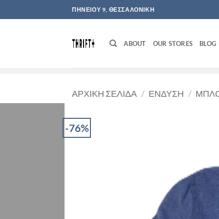
Μετάβαση
ΠΗΝΕΙΟΥ 9, ΘΕΣΣΑΛΟΝΙΚΗ
στο
περιεχόμενο
ABOUT
OUR STORES
BLOG
ΑΡΧΙΚΉ ΣΕΛΊΔΑ
/
ΈΝΔΥΣΗ
/
ΜΠΛΟ
-76%