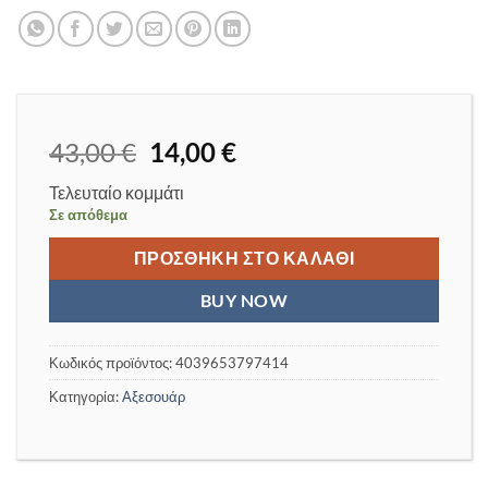
Original
Η
43,00
€
14,00
€
price
τρέχουσα
Τελευταίο κομμάτι
was:
τιμή
Σε απόθεμα
43,00 €.
είναι:
14,00 €.
ΠΡΟΣΘΉΚΗ ΣΤΟ ΚΑΛΆΘΙ
BUY NOW
Κωδικός προϊόντος:
4039653797414
Κατηγορία:
Αξεσουάρ