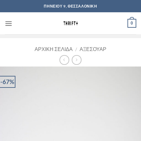
Μετάβαση
ΠΗΝΕΙΟΥ 9, ΘΕΣΣΑΛΟΝΙΚΗ
στο
περιεχόμενο
0
ΑΡΧΙΚΉ ΣΕΛΊΔΑ
/
ΑΞΕΣΟΥΆΡ
-67%