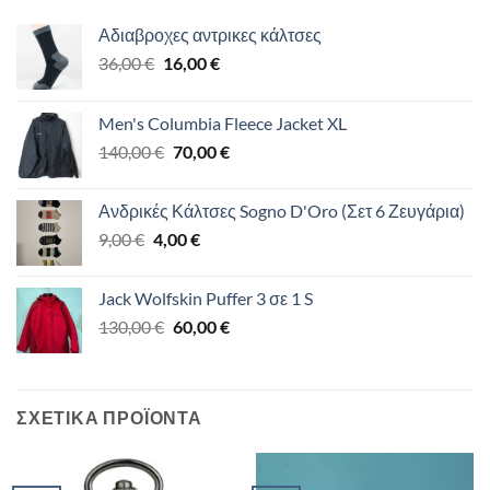
Αδιαβροχες αντρικες κάλτσες
Original
Η
36,00
€
16,00
€
price
τρέχουσα
was:
τιμή
Men's Columbia Fleece Jacket XL
36,00 €.
είναι:
Original
Η
140,00
€
70,00
€
16,00 €.
price
τρέχουσα
was:
τιμή
Ανδρικές Κάλτσες Sogno D'Oro (Σετ 6 Ζευγάρια)
140,00 €.
είναι:
Original
Η
9,00
€
4,00
€
70,00 €.
price
τρέχουσα
was:
τιμή
Jack Wolfskin Puffer 3 σε 1 S
9,00 €.
είναι:
Original
Η
130,00
€
60,00
€
4,00 €.
price
τρέχουσα
was:
τιμή
130,00 €.
είναι:
ΣΧΕΤΙΚΆ ΠΡΟΪΌΝΤΑ
60,00 €.