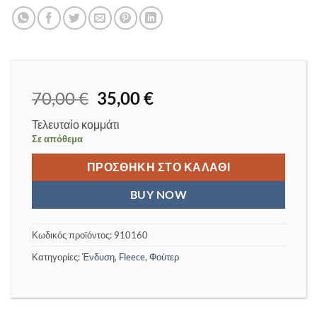
Original
Η
70,00
€
35,00
€
price
τρέχουσα
Τελευταίο κομμάτι
was:
τιμή
Σε απόθεμα
70,00 €.
είναι:
35,00 €.
ΠΡΟΣΘΉΚΗ ΣΤΟ ΚΑΛΆΘΙ
BUY NOW
Κωδικός προϊόντος:
910160
Κατηγορίες:
Ένδυση
,
Fleece
,
Φούτερ