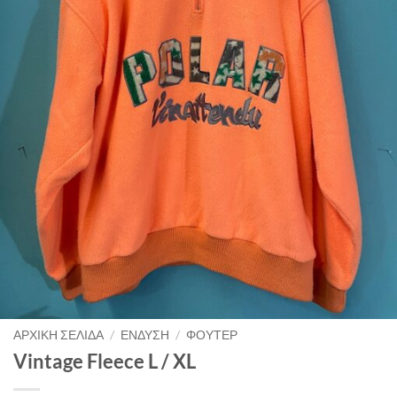
ΑΡΧΙΚΉ ΣΕΛΊΔΑ
/
ΈΝΔΥΣΗ
/
ΦΟΎΤΕΡ
Vintage Fleece L / XL