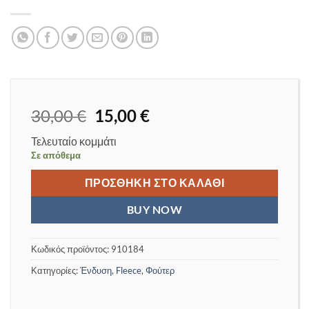
Original
Η
30,00
€
15,00
€
price
τρέχουσα
Τελευταίο κομμάτι
was:
τιμή
Σε απόθεμα
30,00 €.
είναι:
15,00 €.
ΠΡΟΣΘΉΚΗ ΣΤΟ ΚΑΛΆΘΙ
BUY NOW
Κωδικός προϊόντος:
910184
Κατηγορίες:
Ένδυση
,
Fleece
,
Φούτερ