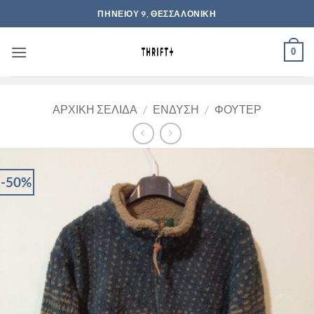
Μετάβαση
ΠΗΝΕΙΟΥ 9, ΘΕΣΣΑΛΟΝΙΚΗ
στο
περιεχόμενο
0
ΑΡΧΙΚΉ ΣΕΛΊΔΑ
/
ΈΝΔΥΣΗ
/
ΦΟΎΤΕΡ
-50%