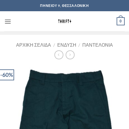
Μετάβαση
ΠΗΝΕΙΟΥ 9, ΘΕΣΣΑΛΟΝΙΚΗ
στο
περιεχόμενο
0
ΑΡΧΙΚΉ ΣΕΛΊΔΑ
/
ΈΝΔΥΣΗ
/
ΠΑΝΤΕΛΌΝΙΑ
-60%