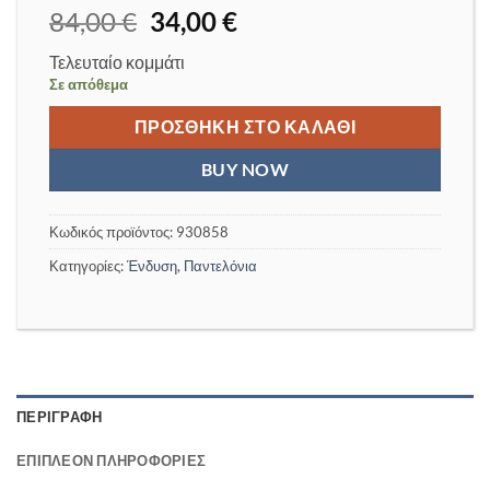
Original
Η
84,00
€
34,00
€
price
τρέχουσα
Τελευταίο κομμάτι
was:
τιμή
Σε απόθεμα
84,00 €.
είναι:
34,00 €.
ΠΡΟΣΘΉΚΗ ΣΤΟ ΚΑΛΆΘΙ
BUY NOW
Κωδικός προϊόντος:
930858
Κατηγορίες:
Ένδυση
,
Παντελόνια
ΠΕΡΙΓΡΑΦΉ
ΕΠΙΠΛΈΟΝ ΠΛΗΡΟΦΟΡΊΕΣ