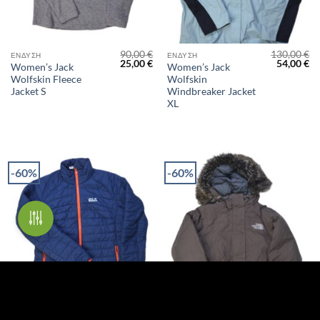
90,00
€
130,00
€
ΈΝΔΥΣΗ
ΈΝΔΥΣΗ
Original
Η
Original
Η
25,00
€
54,00
€
Women’s Jack
Women’s Jack
price
τρέχουσα
price
τρ
Wolfskin Fleece
Wolfskin
was:
τιμή
was:
τι
90,00 €.
είναι:
130,00 €.
είν
Jacket S
Windbreaker Jacket
25,00 €.
54
XL
-60%
-60%