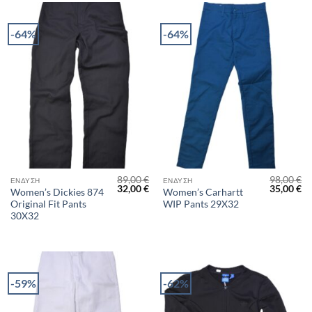
-64%
-64%
89,00
€
98,00
€
ΈΝΔΥΣΗ
ΈΝΔΥΣΗ
Original
Η
Original
Η
32,00
€
35,00
€
Women’s Dickies 874
Women’s Carhartt
price
τρέχουσα
price
τρ
Original Fit Pants
WIP Pants 29X32
was:
τιμή
was:
τι
89,00 €.
είναι:
98,00 €.
είν
30X32
32,00 €.
35
-59%
-62%