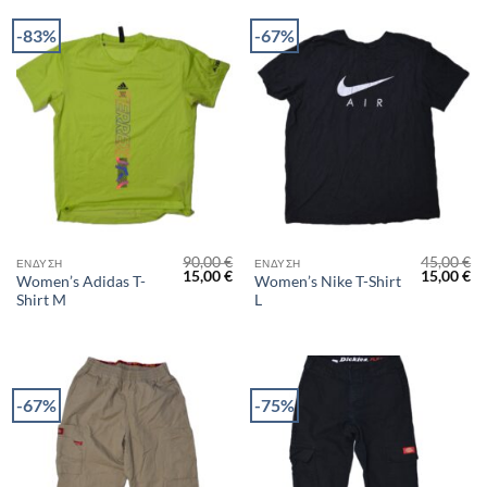
-83%
-67%
90,00
€
45,00
€
ΈΝΔΥΣΗ
ΈΝΔΥΣΗ
Original
Η
Original
Η
15,00
€
15,00
€
Women’s Adidas T-
Women’s Nike T-Shirt
price
τρέχουσα
price
τρ
Shirt M
L
was:
τιμή
was:
τι
90,00 €.
είναι:
45,00 €.
είν
15,00 €.
15
-67%
-75%