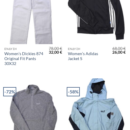
78,00
€
68,00
€
ΈΝΔΥΣΗ
ΈΝΔΥΣΗ
Original
Η
Original
Η
32,00
€
26,00
€
Women’s Dickies 874
Women’s Adidas
price
τρέχουσα
price
τρ
Original Fit Pants
Jacket S
was:
τιμή
was:
τι
78,00 €.
είναι:
68,00 €.
είν
30X32
32,00 €.
26
-72%
-58%