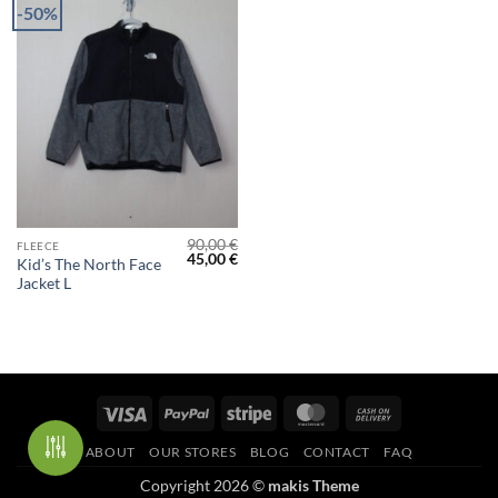
-50%
90,00
€
FLEECE
Original
Η
45,00
€
Kid’s The North Face
price
τρέχουσα
Jacket L
was:
τιμή
90,00 €.
είναι:
45,00 €.
Visa
PayPal
Stripe
MasterCard
Cash
On
ABOUT
OUR STORES
BLOG
CONTACT
FAQ
Delivery
Copyright 2026 ©
makis Theme