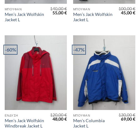
140,00
€
100,00
€
ΜΠΟΥΦΆΝ
ΜΠΟΥΦΆΝ
Original
Η
Original
Η
55,00
€
45,00
€
Men’s Jack Wolfskin
Men’s Jack Wolfskin
price
τρέχουσα
price
τρ
Jacket L
Jacket L
was:
τιμή
was:
τι
140,00 €.
είναι:
100,00 €.
είν
55,00 €.
45
-60%
-47%
120,00
€
130,00
€
ΈΝΔΥΣΗ
ΜΠΟΥΦΆΝ
Original
Η
Original
Η
48,00
€
69,00
€
Men’s Jack Wolfskin
Men’s Columbia
price
τρέχουσα
price
τρ
Windbreak Jacket L
Jacket L
was:
τιμή
was:
τι
120,00 €.
είναι:
130,00 €.
είν
48,00 €.
69