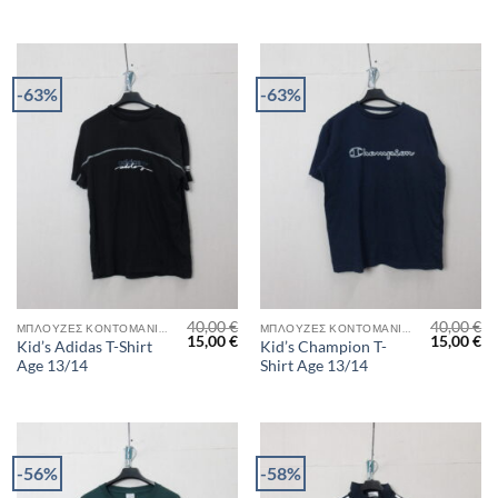
25,00 €.
25
-63%
-63%
40,00
€
40,00
€
ΜΠΛΟΎΖΕΣ ΚΟΝΤΟΜΆΝΙΚΕΣ
ΜΠΛΟΎΖΕΣ ΚΟΝΤΟΜΆΝΙΚΕΣ
Original
Η
Original
Η
15,00
€
15,00
€
Kid’s Adidas T-Shirt
Kid’s Champion T-
price
τρέχουσα
price
τρ
Age 13/14
Shirt Age 13/14
was:
τιμή
was:
τι
40,00 €.
είναι:
40,00 €.
είν
15,00 €.
15
-56%
-58%