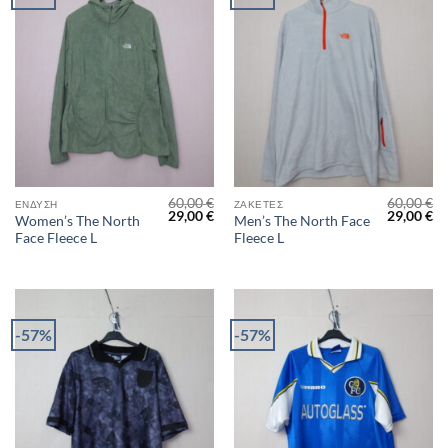
60,00
€
60,00
€
ΈΝΔΥΣΗ
ΖΑΚΈΤΕΣ
Original
Η
Original
Η
29,00
€
29,00
€
Women’s The North
Men’s The North Face
price
τρέχουσα
price
τρ
Face Fleece L
Fleece L
was:
τιμή
was:
τι
60,00 €.
είναι:
60,00 €.
είν
29,00 €.
29
-57%
-57%