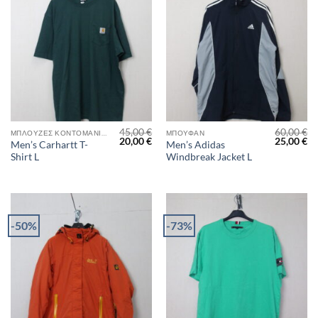
45,00
€
60,00
€
ΜΠΛΟΎΖΕΣ ΚΟΝΤΟΜΆΝΙΚΕΣ
ΜΠΟΥΦΆΝ
Original
Η
Original
Η
20,00
€
25,00
€
Men’s Carhartt T-
Men’s Adidas
price
τρέχουσα
price
τρ
Shirt L
Windbreak Jacket L
was:
τιμή
was:
τι
45,00 €.
είναι:
60,00 €.
είν
20,00 €.
25
-50%
-73%