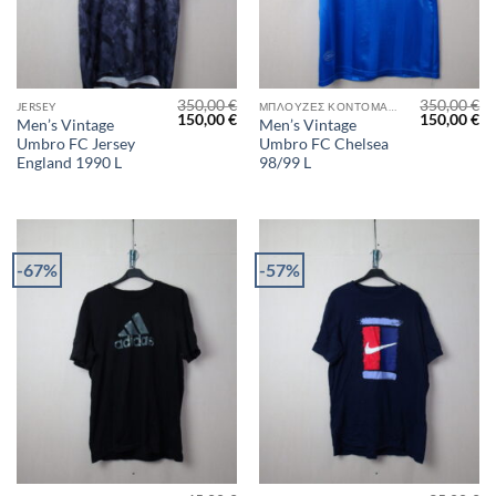
350,00
€
350,00
€
JERSEY
ΜΠΛΟΎΖΕΣ ΚΟΝΤΟΜΆΝΙΚΕΣ
Original
Η
Original
Η
150,00
€
150,00
€
Men’s Vintage
Men’s Vintage
price
τρέχουσα
price
τρ
Umbro FC Jersey
Umbro FC Chelsea
was:
τιμή
was:
τι
350,00 €.
είναι:
350,00 €.
είν
England 1990 L
98/99 L
150,00 €.
15
-67%
-57%