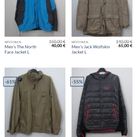
150,00
€
140,00
€
ΜΠΟΥΦΆΝ
ΜΠΟΥΦΆΝ
Original
Η
Original
Η
40,00
€
65,00
€
Men’s The North
Men’s Jack Wolfskin
price
τρέχουσα
price
τρ
Face Jacket L
Jacket L
was:
τιμή
was:
τι
150,00 €.
είναι:
140,00 €.
είν
40,00 €.
65
-61%
-55%