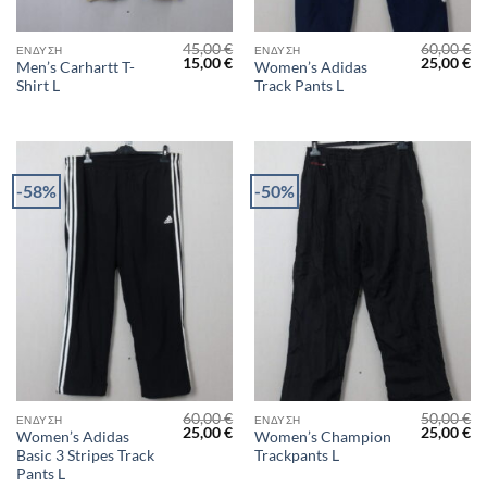
45,00
€
60,00
€
ΈΝΔΥΣΗ
ΈΝΔΥΣΗ
Original
Η
Original
Η
15,00
€
25,00
€
Men’s Carhartt T-
Women’s Adidas
price
τρέχουσα
price
τρ
Shirt L
Track Pants L
was:
τιμή
was:
τι
45,00 €.
είναι:
60,00 €.
είν
15,00 €.
25
-58%
-50%
60,00
€
50,00
€
ΈΝΔΥΣΗ
ΈΝΔΥΣΗ
Original
Η
Original
Η
25,00
€
25,00
€
Women’s Adidas
Women’s Champion
price
τρέχουσα
price
τρ
Basic 3 Stripes Track
Trackpants L
was:
τιμή
was:
τι
60,00 €.
είναι:
50,00 €.
είν
Pants L