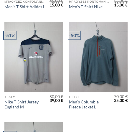
45,00
€
35,00
€
ΜΠΛΟΎΖΕΣ ΚΟΝΤΟΜΆΝΙΚΕΣ
ΜΠΛΟΎΖΕΣ ΚΟΝΤΟΜΆΝΙΚΕΣ
Original
Η
Original
Η
15,00
€
15,00
€
Men’s T-Shirt Adidas L
Men’s T-Shirt Nike L
price
τρέχουσα
price
τρ
was:
τιμή
was:
τι
45,00 €.
είναι:
35,00 €.
είν
15,00 €.
15
-51%
-50%
80,00
€
70,00
€
JERSEY
FLEECE
Original
Η
Original
Η
39,00
€
35,00
€
Nike T-Shirt Jersey
Men’s Columbia
price
τρέχουσα
price
τρ
England M
Fleece Jacket L
was:
τιμή
was:
τι
80,00 €.
είναι:
70,00 €.
είν
39,00 €.
35