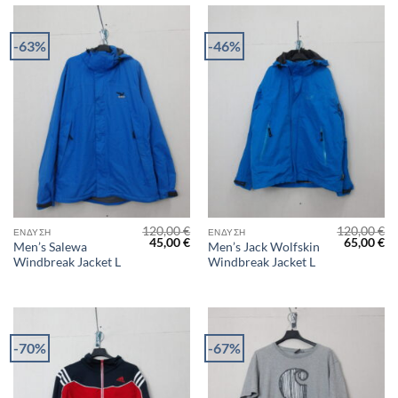
-63%
-46%
120,00
€
120,00
€
ΈΝΔΥΣΗ
ΈΝΔΥΣΗ
Original
Η
Original
Η
45,00
€
65,00
€
Men’s Salewa
Men’s Jack Wolfskin
price
τρέχουσα
price
τρ
Windbreak Jacket L
Windbreak Jacket L
was:
τιμή
was:
τι
120,00 €.
είναι:
120,00 €.
είν
45,00 €.
65
-70%
-67%