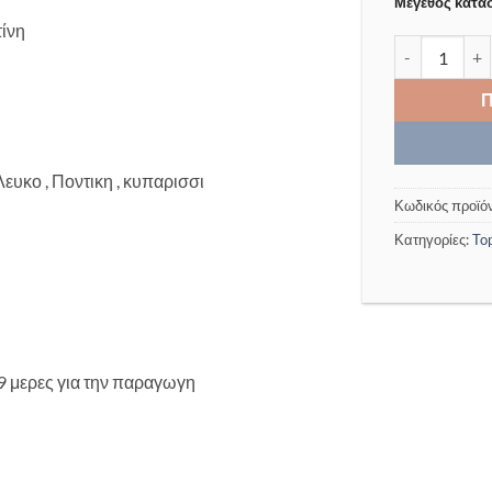
Μέγεθος κατα
ίνη
Παντελόνι ve
Λευκο , Ποντικη , κυπαρισσι
Κωδικός προϊό
Κατηγορίες:
To
2-9 μερες για την παραγωγη