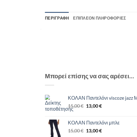
ΠΕΡΙΓΡΑΦΉ
ΕΠΙΠΛΈΟΝ ΠΛΗΡΟΦΟΡΊΕΣ
Μπορεί επίσης να σας αρέσει…
ΚΟΛΑΝ Παντελόνι viscoze jazz
Original
Η
15,00
€
13,00
€
price
τρέχουσα
was:
τιμή
ΚΟΛΑΝ Παντελόνι μπλε
15,00 €.
είναι:
Original
Η
15,00
€
13,00
€
13,00 €.
price
τρέχουσα