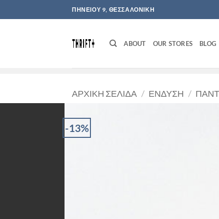
Μετάβαση
ΠΗΝΕΙΟΥ 9, ΘΕΣΣΑΛΟΝΙΚΗ
στο
περιεχόμενο
ABOUT
OUR STORES
BLOG
ΑΡΧΙΚΉ ΣΕΛΊΔΑ
/
ΈΝΔΥΣΗ
/
ΠΑΝΤ
-13%