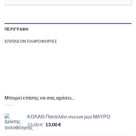
ΠΕΡΙΓΡΑΦΉ
ΕΠΙΠΛΈΟΝ ΠΛΗΡΟΦΟΡΊΕΣ
Μπορεί επίσης να σας αρέσει…
ΚΟΛΑΝ Παντελόνι viscoze jazz ΜΑΥΡΟ
Original
Η
15,00
€
13,00
€
price
τρέχουσα