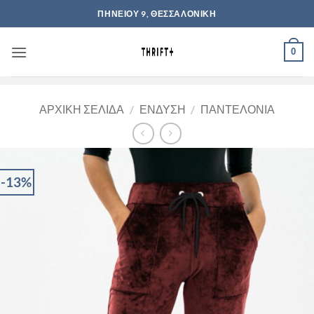
Μετάβαση
ΠΗΝΕΙΟΥ 9, ΘΕΣΣΑΛΟΝΙΚΗ
στο
περιεχόμενο
0
ΑΡΧΙΚΉ ΣΕΛΊΔΑ
/
ΈΝΔΥΣΗ
/
ΠΑΝΤΕΛΌΝΙΑ
-13%