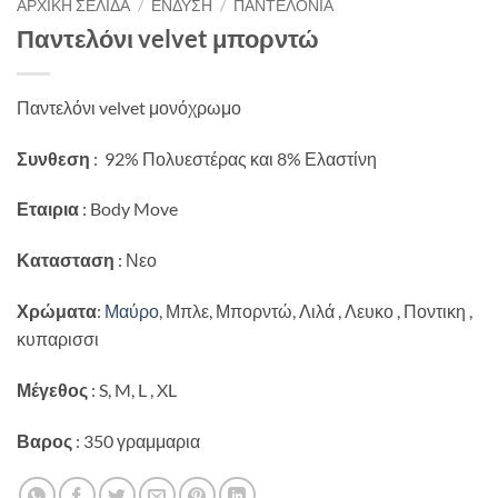
ΑΡΧΙΚΉ ΣΕΛΊΔΑ
/
ΈΝΔΥΣΗ
/
ΠΑΝΤΕΛΌΝΙΑ
Παντελόνι velvet μπορντώ
Παντελόνι velvet μονόχρωμο
Συνθεση
: 92% Πολυεστέρας και 8% Ελαστίνη
Εταιρια
: Body Move
Κατασταση
: Νεο
Χρώματα
:
Μαύρο
, Μπλε, Μπορντώ, Λιλά , Λευκο , Ποντικη ,
κυπαρισσι
Μέγεθος
: S, M, L , XL
Βαρος
: 350 γραμμαρια