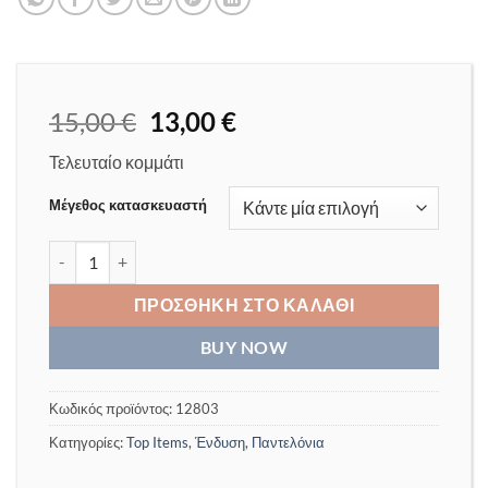
Original
Η
15,00
€
13,00
€
price
τρέχουσα
Τελευταίο κομμάτι
was:
τιμή
15,00 €.
είναι:
Μέγεθος κατασκευαστή
13,00 €.
Παντελόνι velvet μπορντώ ποσότητα
ΠΡΟΣΘΉΚΗ ΣΤΟ ΚΑΛΆΘΙ
BUY NOW
Κωδικός προϊόντος:
12803
Κατηγορίες:
Top Items
,
Ένδυση
,
Παντελόνια