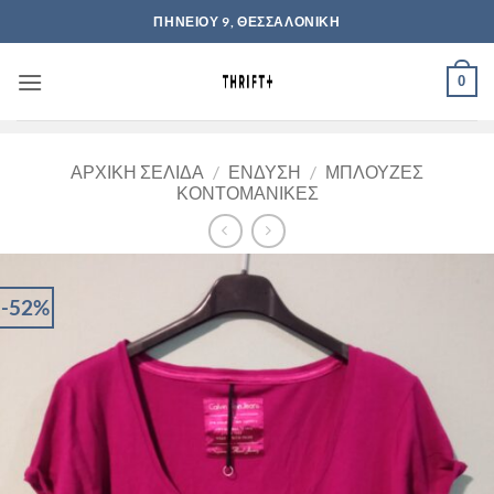
Μετάβαση
ΠΗΝΕΙΟΥ 9, ΘΕΣΣΑΛΟΝΙΚΗ
στο
περιεχόμενο
0
ΑΡΧΙΚΉ ΣΕΛΊΔΑ
/
ΈΝΔΥΣΗ
/
ΜΠΛΟΎΖΕΣ
ΚΟΝΤΟΜΆΝΙΚΕΣ
-52%