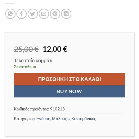
Original
Η
25,00
€
12,00
€
price
τρέχουσα
Τελευταίο κομμάτι
was:
τιμή
Σε απόθεμα
25,00 €.
είναι:
12,00 €.
ΠΡΟΣΘΉΚΗ ΣΤΟ ΚΑΛΆΘΙ
BUY NOW
Κωδικός προϊόντος:
910213
Κατηγορίες:
Ένδυση
,
Μπλούζες Κοντομάνικες