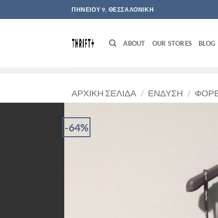
Μετάβαση
ΠΗΝΕΙΟΥ 9, ΘΕΣΣΑΛΟΝΙΚΗ
στο
περιεχόμενο
ABOUT
OUR STORES
BLOG
ΑΡΧΙΚΉ ΣΕΛΊΔΑ
/
ΈΝΔΥΣΗ
/
ΦΟΡ
-64%