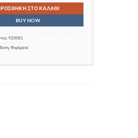
25,00 €.
είναι:
9,00 €.
ΠΡΟΣΘΉΚΗ ΣΤΟ ΚΑΛΆΘΙ
BUY NOW
ντος:
920081
δυση
,
Φορέματα