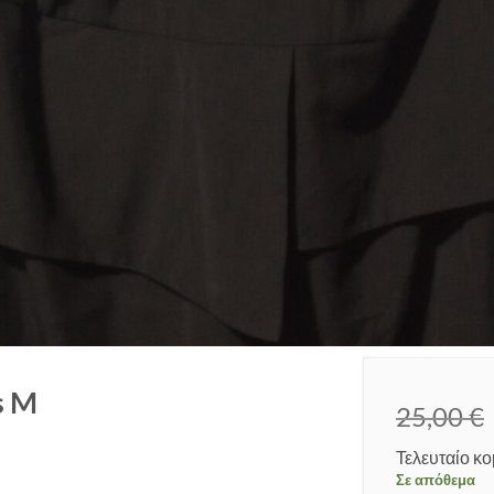
s M
25,00
€
Τελευταίο κο
Σε απόθεμα