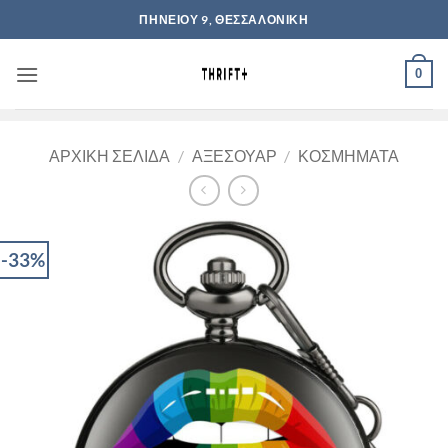
Μετάβαση
ΠΗΝΕΙΟΥ 9, ΘΕΣΣΑΛΟΝΙΚΗ
στο
περιεχόμενο
0
ΑΡΧΙΚΉ ΣΕΛΊΔΑ
/
ΑΞΕΣΟΥΆΡ
/
ΚΟΣΜΉΜΑΤΑ
-33%