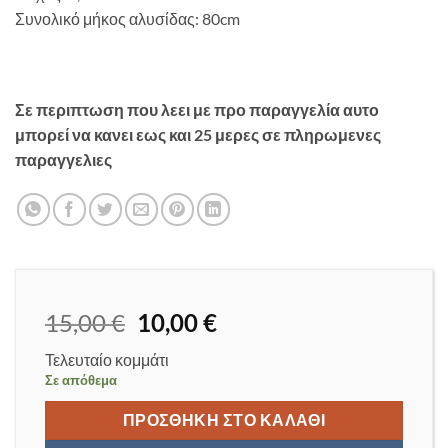
Συνολικό μήκος αλυσίδας: 80cm
Σε περιπτωση που λεει με προ παραγγελία αυτο
μπορεί να κανει εως και 25 μερες σε πληρωμενες
παραγγελιες
Original
Η
15,00
€
10,00
€
price
τρέχουσα
Τελευταίο κομμάτι
was:
τιμή
Σε απόθεμα
15,00 €.
είναι:
10,00 €.
ΠΡΟΣΘΉΚΗ ΣΤΟ ΚΑΛΆΘΙ