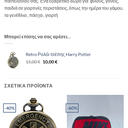
παντελονιου σας. Ένα εξαιρετικό δώρο για φίλους, γονείς,
παιδιά σε γιορτινές περιστάσεις, όπως την ημέρα του γάμου,
τα γενέθλια , πάσχα , γιορτή
Μπορεί επίσης να σας αρέσει…
Retro Ρολόι τσέπης Harry Potter
Original
Η
15,00
€
10,00
€
price
τρέχουσα
was:
τιμή
15,00 €.
είναι:
10,00 €.
ΣΧΕΤΙΚΆ ΠΡΟΪΌΝΤΑ
-40%
-60%