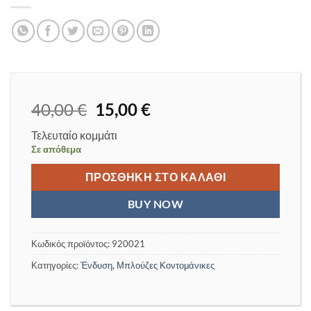
Original
Η
40,00
€
15,00
€
price
τρέχουσα
Τελευταίο κομμάτι
was:
τιμή
Σε απόθεμα
40,00 €.
είναι:
15,00 €.
ΠΡΟΣΘΉΚΗ ΣΤΟ ΚΑΛΆΘΙ
BUY NOW
Κωδικός προϊόντος:
920021
Κατηγορίες:
Ένδυση
,
Μπλούζες Κοντομάνικες