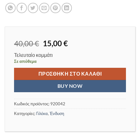
Original
Η
40,00
€
15,00
€
price
τρέχουσα
Τελευταίο κομμάτι
was:
τιμή
Σε απόθεμα
40,00 €.
είναι:
15,00 €.
ΠΡΟΣΘΉΚΗ ΣΤΟ ΚΑΛΆΘΙ
BUY NOW
Κωδικός προϊόντος:
920042
Κατηγορίες:
Γιλέκα
,
Ένδυση