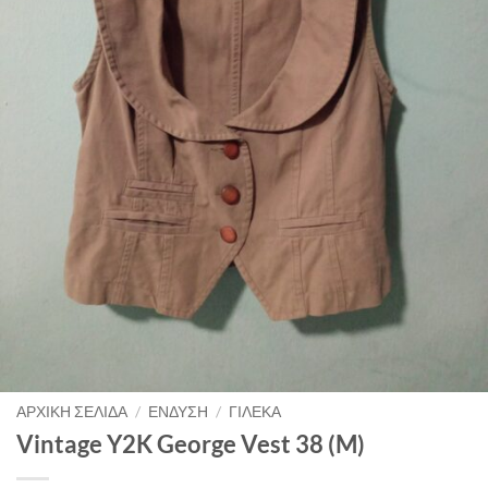
ΑΡΧΙΚΉ ΣΕΛΊΔΑ
/
ΈΝΔΥΣΗ
/
ΓΙΛΈΚΑ
Vintage Y2K George Vest 38 (M)