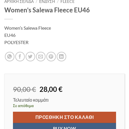
ΑΡΧΙΚΉ ΣΕΛΊΔΑ
/
ΈΝΔΥΣΗ
/
FLEECE
Women’s Salewa Fleece EU46
Women’s Salewa Fleece
EU46
POLYESTER
Original
Η
90,00
€
28,00
€
price
τρέχουσα
Τελευταίο κομμάτι
was:
τιμή
Σε απόθεμα
90,00 €.
είναι:
28,00 €.
ΠΡΟΣΘΉΚΗ ΣΤΟ ΚΑΛΆΘΙ
BUY NOW