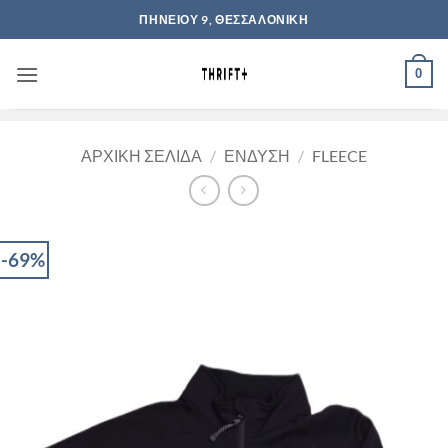
Μετάβαση
ΠΗΝΕΙΟΥ 9, ΘΕΣΣΑΛΟΝΙΚΗ
στο
περιεχόμενο
0
ΑΡΧΙΚΉ ΣΕΛΊΔΑ
/
ΈΝΔΥΣΗ
/
FLEECE
-69%