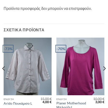
Προϊόντα προσφοράς δεν μπορούν να επιστραφούν.
ΣΧΕΤΙΚΆ ΠΡΟΪΌΝΤΑ
-73%
-70%
15,00
€
10,00
€
ΈΝΔΥΣΗ
ΈΝΔΥΣΗ
al
Η
Original
Η
Original
Η
4,00
€
3,00
€
Planer Motherhood
Arido Πουκάμισο L
τρέχουσα
price
τρέχουσα
price
τρ
Μπλούζα L