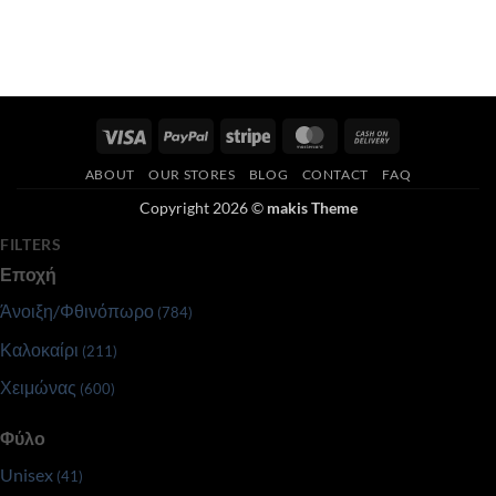
Visa
PayPal
Stripe
MasterCard
Cash
On
ABOUT
OUR STORES
BLOG
CONTACT
FAQ
Delivery
Copyright 2026 ©
makis Theme
FILTERS
Εποχή
Άνοιξη/Φθινόπωρο
(784)
Καλοκαίρι
(211)
Χειμώνας
(600)
Φύλο
Unisex
(41)