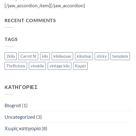
[/jaw_accordion_item][/jaw_accordion]
RECENT COMMENTS
TAGS
2kilo
Carrot fit
kilo
kilobazaar
kiloshop
sticky
template
Thriftstore
vinokilo
vintage kilo
Καρότ
KΑΤΗΓΟΡΊΕΣ
Blogroll
(1)
Uncategorized
(3)
Χωρίς κατηγορία
(8)