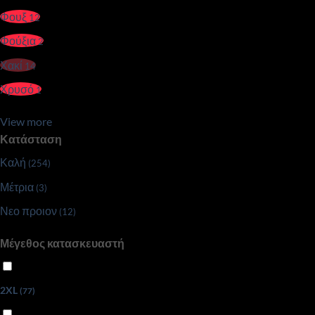
Φουξ
12
Φούξια
2
Χακί
14
Χρυσό
1
View more
Κατάσταση
Καλή
(254)
Μέτρια
(3)
Νεο προιον
(12)
Μέγεθος κατασκευαστή
2XL
(77)