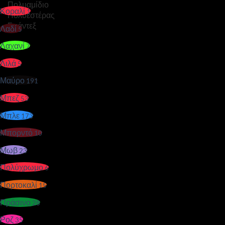
Κοραλί
1
Λαδί
5
Λαχανί
7
Λιλά
5
Μαύρο
191
Μπεζ
53
Μπλε
173
Μπορντό
10
Μωβ
23
Πολύχρωμο
6
Πορτοκαλί
15
Πράσινο
28
Ροζ
35