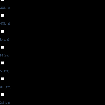
3XL
(5)
4XL
(1)
L
(171)
M
(183)
S
(127)
XL
(125)
XS
(21)