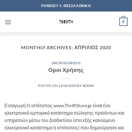
Μετάβαση
ΠΗΝΕΙΟΥ 9, ΘΕΣΣΑΛΟΝΙΚΗ
στο
περιεχόμενο
0
MONTHLY ARCHIVES:
ΑΠΡΊΛΙΟΣ 2020
UNCATEGORIZED
Οροι Χρήσης
POSTED ON
13/04/2020
BY
ADMIN
Εισαγωγή O ιστότοπος www.ThriftStore.gr είναι ένα
ηλεκτρονικό εμπορικό κατάστημα πώλησης προϊόντων και
υπηρεσιών μέσω του Διαδικτύου (στο εξής καλούμενο
ηλεκτρονικό κατάστημα ή ιστότοπος) που δημιούργησε και