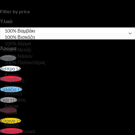
Filter by price
Υλικό
Χρώμα
Ασημί
2
Άσπρο
54
Βεραμάν
3
Γαλάζιο
17
Γκρι
113
Καφέ
21
Κίτρινο
21
Κόκκινο
81