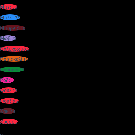
Μπεζ
53
Μπλε
173
Μπορντό
10
Μωβ
23
Πολύχρωμο
6
Πορτοκαλί
15
Πράσινο
28
Ροζ
35
Φουξ
12
Φούξια
2
Χακί
14
Χρυσό
1