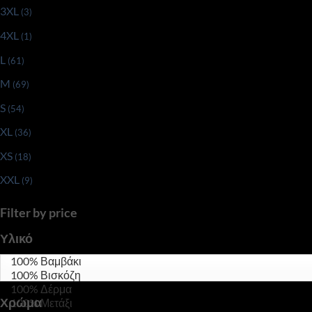
3XL
(3)
4XL
(1)
L
(61)
M
(69)
S
(54)
XL
(36)
XS
(18)
XXL
(9)
Filter by price
Υλικό
Χρώμα