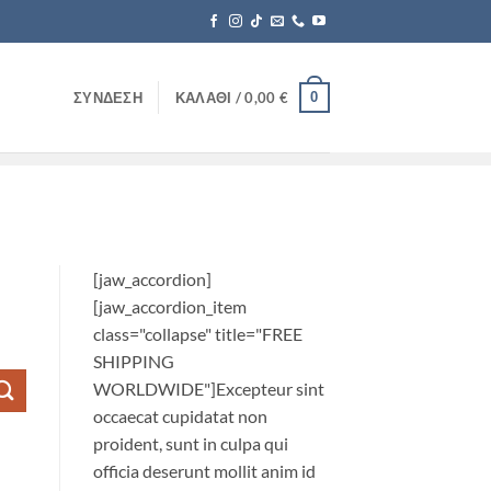
0
ΣΎΝΔΕΣΗ
ΚΑΛΆΘΙ /
0,00
€
[jaw_accordion]
[jaw_accordion_item
class="collapse" title="FREE
SHIPPING
WORLDWIDE"]Excepteur sint
occaecat cupidatat non
proident, sunt in culpa qui
officia deserunt mollit anim id