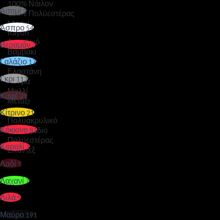
Ασημί
2
Άσπρο
54
Βεραμάν
3
Γαλάζιο
17
Γκρι
113
Καφέ
21
Κίτρινο
21
Κόκκινο
81
Κοραλί
1
Λαδί
5
Λαχανί
7
Λιλά
5
Μαύρο
191