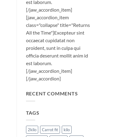
est laborum.
[/jaw_accordion_item]
[jaw_accordion_item
class="collapse" title="Returns
All the Time"]Excepteur sint
occaecat cupidatat non
proident, sunt in culpa qui
officia deserunt mollit anim id
est laborum.
[/jaw_accordion_item]
[/jaw_accordion]
RECENT COMMENTS
TAGS
2kilo
Carrot fit
kilo