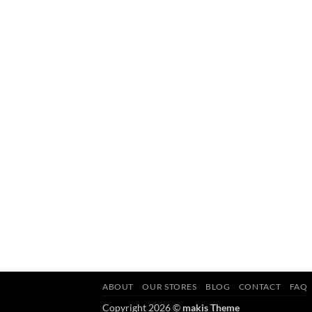
ABOUT
OUR STORES
BLOG
CONTACT
FAQ
Copyright 2026 ©
makis Theme